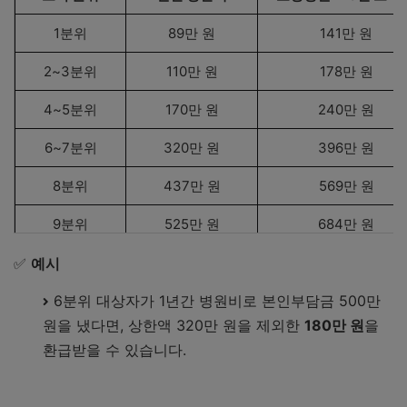
1분위
89만 원
141만 원
2~3분위
110만 원
178만 원
4~5분위
170만 원
240만 원
6~7분위
320만 원
396만 원
8분위
437만 원
569만 원
9분위
525만 원
684만 원
10분위
826만 원
1,074만 원
✅
예시
6분위 대상자가 1년간 병원비로 본인부담금 500만
원을 냈다면, 상한액 320만 원을 제외한
180만 원
을
환급받을 수 있습니다.