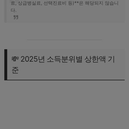
료, 상급병실료, 선택진료비 등)**은 해당되지 않습니
다.
💸 2025년 소득분위별 상한액 기
준