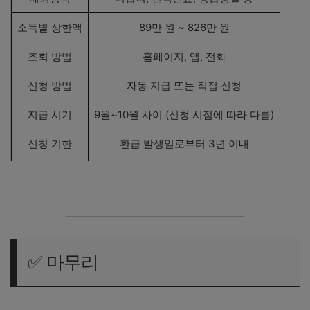
소득별 상한액
89만 원 ~ 826만 원
조회 방법
홈페이지, 앱, 전화
신청 방법
자동 지급 또는 직접 신청
지급 시기
9월~10월 사이 (신청 시점에 따라 다름)
신청 기한
환급 발생일로부터 3년 이내
세금 차감
소득세 3.3% 공제 후 입금
✅ 마무리