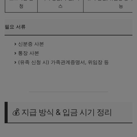
청
스
능
전화 문의
1577-1000
신청 대상 여부 및 절차 
필요 서류
신분증 사본
통장 사본
(유족 신청 시) 가족관계증명서, 위임장 등
💰 지급 방식 & 입금 시기 정리