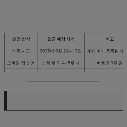
국민건강보험공단 환급금 신청하기
The건강보험 앱 다운로드 바로가기
신청 방식
입금 예상 시기
비고
자동 지급
2025년 9월 2일~13일
계좌 미리 등록된 대
모바일 앱 신청
신청 후 약 4~5주 내
빠르면 9월 말
PC/방문 신청
신청 후 약 5~6주 내
대략 10월 초 예상