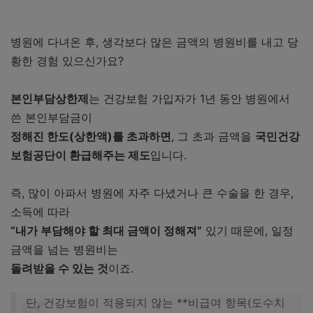
Q1. 나는 환급 대상인지 어떻게 알 수 있나요?
Q2. 작년 병원비도 신청할 수 있나요?
병원에 다녀온 후, 생각보다 많은 금액의 병원비를 내고 당
Q3. 환급금이 앱에 나온 금액보다 적게 입금됐어요.
황한 경험 있으신가요?
Q4. 안내문을 못 받았어요. 어떻게 해야 하나요?
본인부담상한제
는 건강보험 가입자가 1년 동안 병원에서
📂 핵심 요약 정리표
쓴 본인부담금이
✅ 마무리
정해진 한도(상한액)를 초과하면
, 그 초과 금액을
국민건강
보험공단이 환급해주는 제도
입니다.
즉, 많이 아파서 병원에 자주 다녔거나 큰 수술을 한 경우,
소득에 따라
“내가 부담해야 할 최대 금액이 정해져”
있기 때문에, 일정
금액을 넘는 병원비는
돌려받을 수 있는 것
이죠.
단, 건강보험이 적용되지 않는 **비급여 항목(도수치