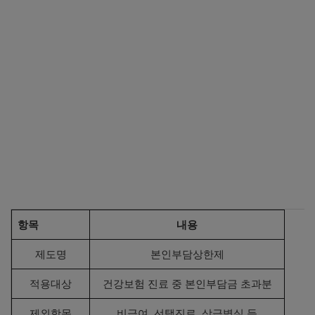
국민건강보험공단 환급금 신청하기
The건강보험 앱 다운로드 바로가기
항목
내용
제도명
본인부담상한제
적용대상
건강보험 진료 중 본인부담금 초과분
제외항목
비급여, 선택진료, 상급병실 등