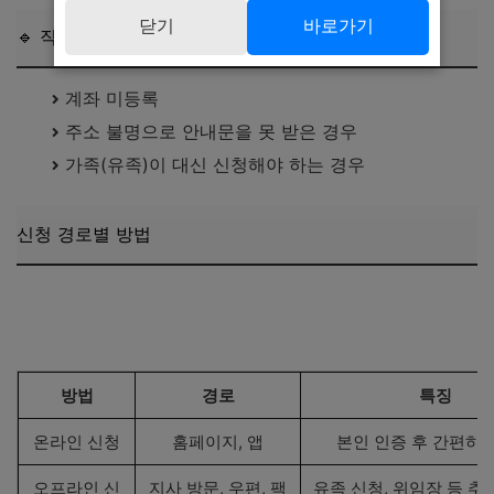
닫기
바로가기
🔹 직접 신청이 필요한 경우
계좌 미등록
주소 불명으로 안내문을 못 받은 경우
가족(유족)이 대신 신청해야 하는 경우
신청 경로별 방법
국민건강보험공단 환급금 신청하기
The건강보험 앱 다운로드 바로가기
방법
경로
특징
온라인 신청
홈페이지, 앱
본인 인증 후 간편하
오프라인 신
지사 방문, 우편, 팩
유족 신청, 위임장 등 추