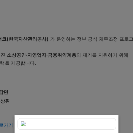
 절차
: 빠른 처리)
캠코(한국자산관리공사)
가 운영하는 정부 공식 채무조정 프로
5가지
 효과
커진
소상공인·자영업자·금융취약계층
의 재기를 지원하기 위해
혜택을 제공합니다.
&A)
 중복 신청 가능한가요?
신청해도 되나요?
 감면
어지나요?
 상환
나 걸리나요?
바로가기