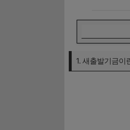
1. 새출발기금이란?
2. 2025년 새출발
1. 새출발기금이
📌 지원 대상 확대
📌 감면·상환 조건 
📌 절차 간소화
3. 새출발기금 신청
✅ 기본 자격
✅ 채무 조정 범위