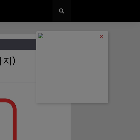
✕
가지)