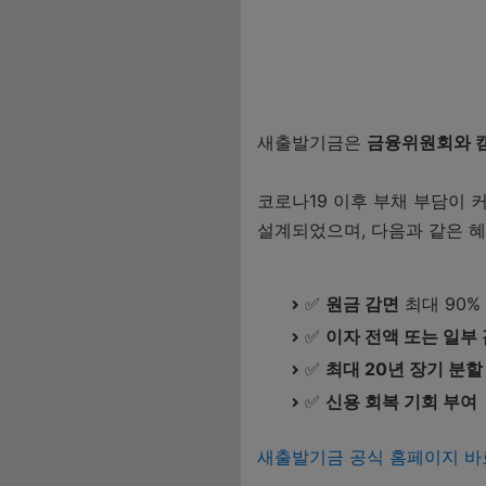
4. 새출발기금 신청
📍 온라인 신청 (권장
📍 오프라인 신청
새출발기금은
금융위원회와 
5. 빠른 승인 꿀팁 
6. 새출발기금 활용
코로나19 이후 부채 부담이 
설계되었으며, 다음과 같은 
7. 자주 묻는 질문 (Q
Q1. 개인워크아웃과
✅
원금 감면
최대 90%
Q2. 연체 전인데 
✅
이자 전액 또는 일부
Q3. 신용점수는 떨
✅
최대 20년 장기 분할
✅
신용 회복 기회 부여
Q4. 승인까지 얼마
8. 결론
새출발기금 공식 홈페이지 