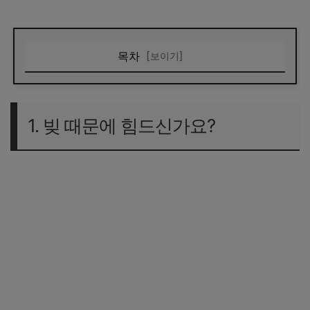
목차
[보이기]
1. 빚 때문에 힘드신가요?
2. 배드뱅크란 무엇인가요?
1. 빚 때문에 힘드신가요?
3. 배드뱅크 신청방법 ― 단계별 안내
(1) 상담 받기
(2) 자격 확인
(3) 채무 조정 협의
(4) 최종 실행
4. 배드뱅크 대상자 조건
5. 배드뱅크 조회 방법
6. 배드뱅크 시행일 ― 언제부터 시작되나요?