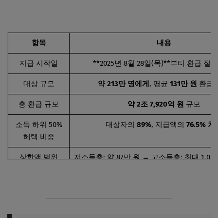
항목
내용
지급 시작일
**2025년 8월 28일(목)**부터 환급 절
대상 규모
약 213만 명에게
, 평균
131만 원
환급 
총 환급 규모
약 2조 7,920억 원
규모
소득 하위 50%
대상자의
89%
, 지급액의
76.5% 차
혜택 비중
상한액 범위
저소득층: 약 87만 원 → 고소득층: 최대 1,05
형태, 긴 입원 시 등 고려)