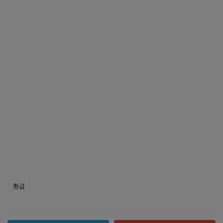
병원비 환급금 조회 신청 방법 꿀팁 총정리 바로가기
환급