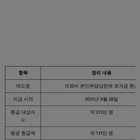
병원비 환급금 조회 신청 방법 꿀팁 총정리 바로가기
항목
정리 내용
제도명
의료비 본인부담상한제 초과금 환급
지급 시작
2025년 8월 28일
환급 대상자
약 213만 명
수
평균 환급액
약 131만 원